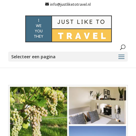
info@justliketotravel.nl
Selecteer een pagina