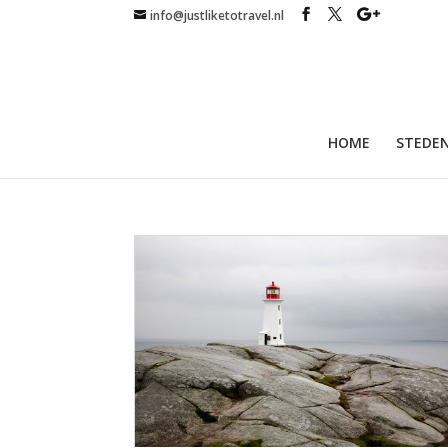
info@justliketotravel.nl
HOME
STEDEN