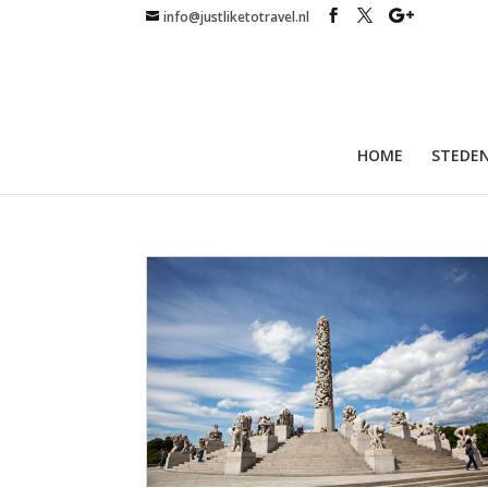
info@justliketotravel.nl
HOME
STEDEN