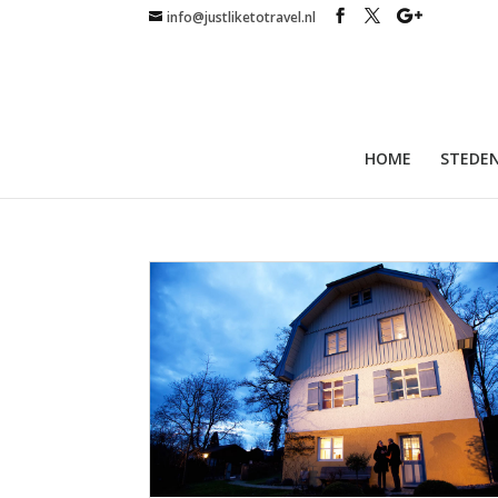
info@justliketotravel.nl
HOME
STEDEN