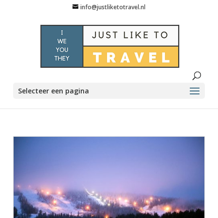
info@justliketotravel.nl
Selecteer een pagina