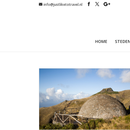
info@justliketotravel.nl
HOME
STEDEN