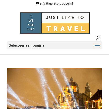
info@justliketotravel.nl
Selecteer een pagina