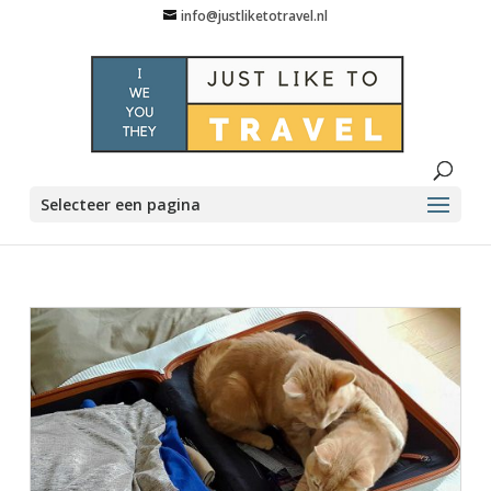
info@justliketotravel.nl
Selecteer een pagina