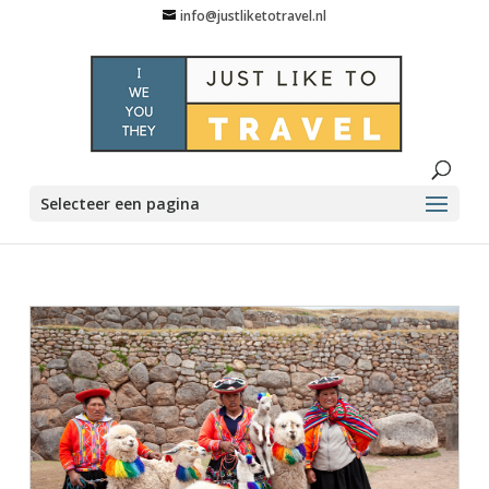
info@justliketotravel.nl
Selecteer een pagina