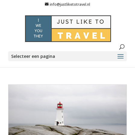
info@justliketotravel.nl
Selecteer een pagina