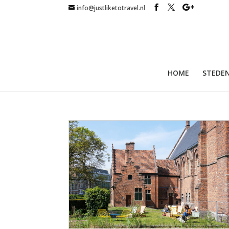
info@justliketotravel.nl
HOME
STEDEN