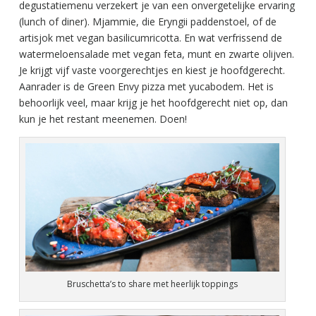
degustatiemenu verzekert je van een onvergetelijke ervaring
(lunch of diner). Mjammie, die Eryngii paddenstoel, of de
artisjok met vegan basilicumricotta. En wat verfrissend de
watermeloensalade met vegan feta, munt en zwarte olijven.
Je krijgt vijf vaste voorgerechtjes en kiest je hoofdgerecht.
Aanrader is de Green Envy pizza met yucabodem. Het is
behoorlijk veel, maar krijg je het hoofdgerecht niet op, dan
kun je het restant meenemen. Doen!
Bruschetta’s to share met heerlijk toppings