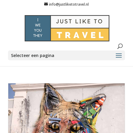
info@justliketotravel.nl
Selecteer een pagina