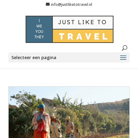
info@justliketotravel.nl
Selecteer een pagina