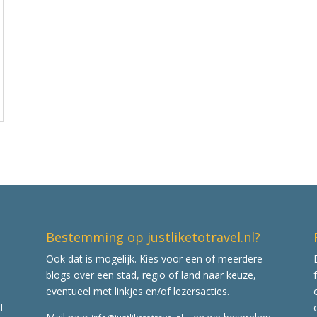
Bestemming op justliketotravel.nl?
Ook dat is mogelijk. Kies voor een of meerdere
blogs over een stad, regio of land naar keuze,
eventueel met linkjes en/of lezersacties.
l