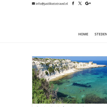
info@justliketotravel.nl
HOME
STEDEN