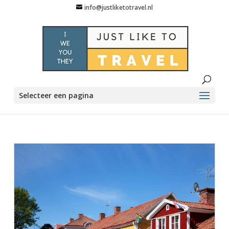
info@justliketotravel.nl
Selecteer een pagina