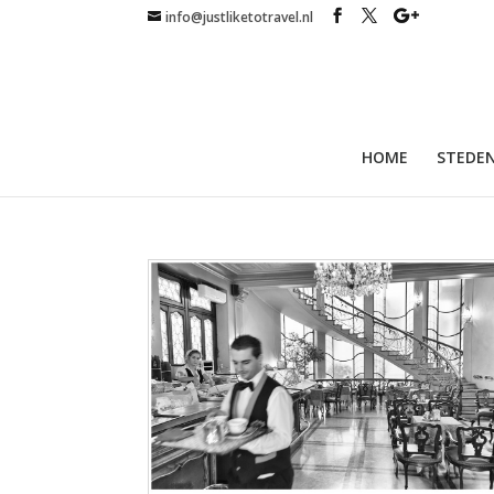
info@justliketotravel.nl
HOME
STEDEN