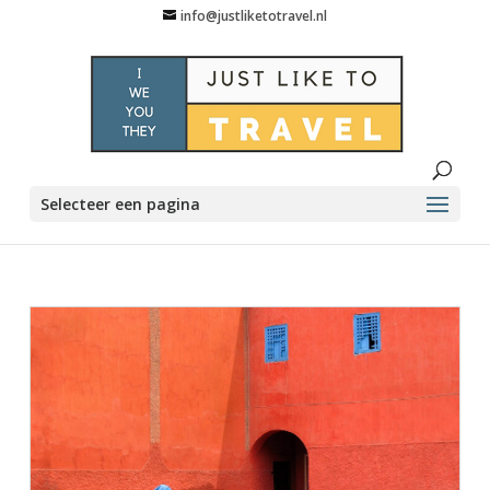
info@justliketotravel.nl
Selecteer een pagina