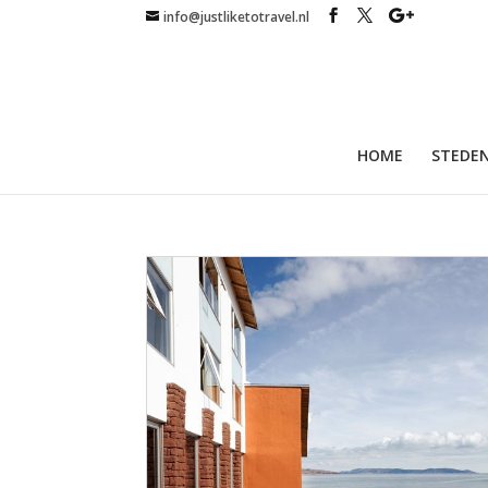
info@justliketotravel.nl
HOME
STEDEN