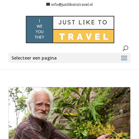
info@justliketotravel.nl
Selecteer een pagina