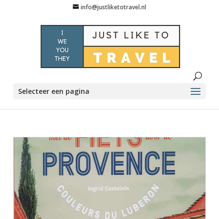
info@justliketotravel.nl
Selecteer een pagina