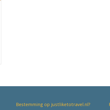
Bestemming op justliketotravel.nl?