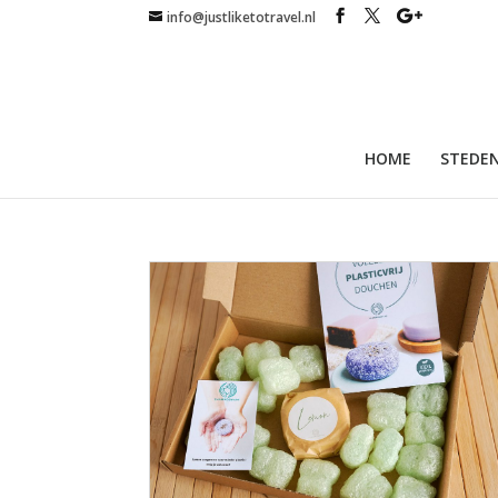
info@justliketotravel.nl
HOME
STEDEN