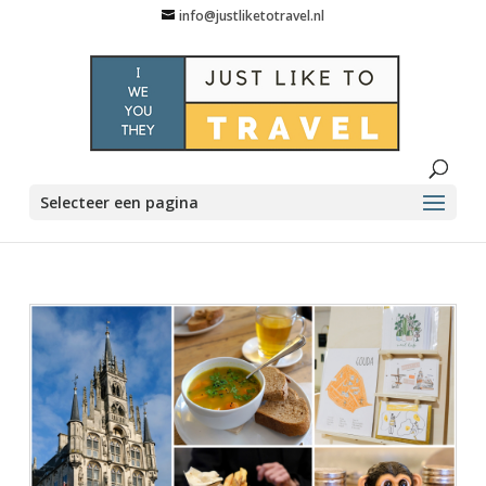
info@justliketotravel.nl
Selecteer een pagina