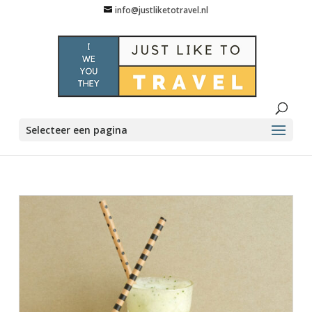
info@justliketotravel.nl
Selecteer een pagina