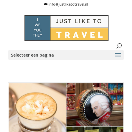
info@justliketotravel.nl
Selecteer een pagina