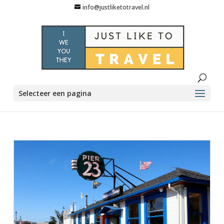
info@justliketotravel.nl
Selecteer een pagina