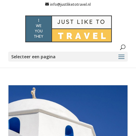
info@justliketotravel.nl
Selecteer een pagina