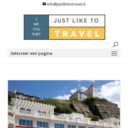
info@justliketotravel.nl
Selecteer een pagina