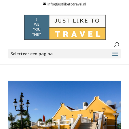
info@justliketotravel.nl
Selecteer een pagina