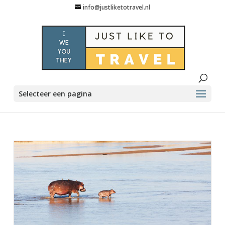
info@justliketotravel.nl
Selecteer een pagina