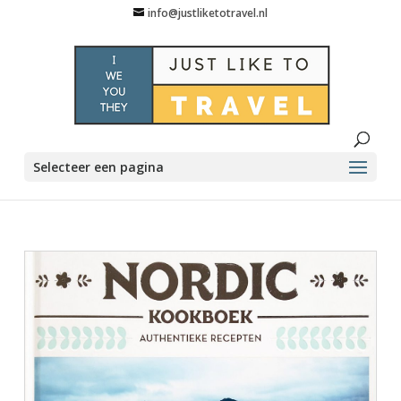
info@justliketotravel.nl
Selecteer een pagina