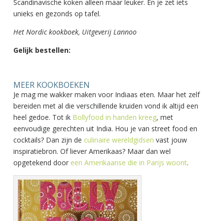
Scandinavische koken alleen maar leuker. En je zet iets
unieks en gezonds op tafel.
Het Nordic kookboek, Uitgeverij Lannoo
Gelijk bestellen:
MEER KOOKBOEKEN
Je mag me wakker maken voor Indiaas eten. Maar het zelf
bereiden met al die verschillende kruiden vond ik altijd een
heel gedoe. Tot ik
Bollyfood in handen kreeg
, met
eenvoudige gerechten uit India. Hou je van street food en
cocktails? Dan zijn de
culinaire wereldgidsen
vast jouw
inspiratiebron. Of liever Amerikaas? Maar dan wel
opgetekend door
een Amerikaanse die in Parijs woont
.