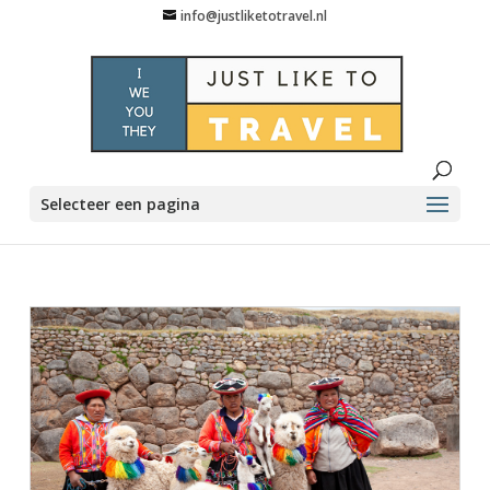
info@justliketotravel.nl
Selecteer een pagina