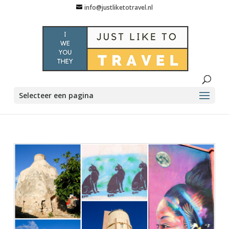
info@justliketotravel.nl
Selecteer een pagina