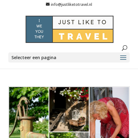
info@justliketotravel.nl
Selecteer een pagina