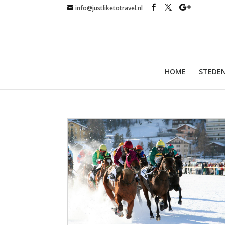
info@justliketotravel.nl
HOME
STEDEN