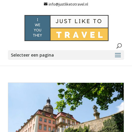
info@justliketotravel.nl
Selecteer een pagina