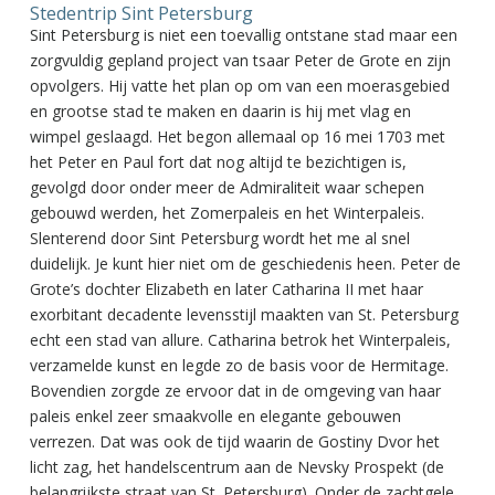
Stedentrip Sint Petersburg
Sint Petersburg is niet een toevallig ontstane stad maar een
zorgvuldig gepland project van tsaar Peter de Grote en zijn
opvolgers. Hij vatte het plan op om van een moerasgebied
en grootse stad te maken en daarin is hij met vlag en
wimpel geslaagd. Het begon allemaal op 16 mei 1703 met
het Peter en Paul fort dat nog altijd te bezichtigen is,
gevolgd door onder meer de Admiraliteit waar schepen
gebouwd werden, het Zomerpaleis en het Winterpaleis.
Slenterend door Sint Petersburg wordt het me al snel
duidelijk. Je kunt hier niet om de geschiedenis heen. Peter de
Grote’s dochter Elizabeth en later Catharina II met haar
exorbitant decadente levensstijl maakten van St. Petersburg
echt een stad van allure. Catharina betrok het Winterpaleis,
verzamelde kunst en legde zo de basis voor de Hermitage.
Bovendien zorgde ze ervoor dat in de omgeving van haar
paleis enkel zeer smaakvolle en elegante gebouwen
verrezen. Dat was ook de tijd waarin de Gostiny Dvor het
licht zag, het handelscentrum aan de Nevsky Prospekt (de
belangrijkste straat van St. Petersburg). Onder de zachtgele