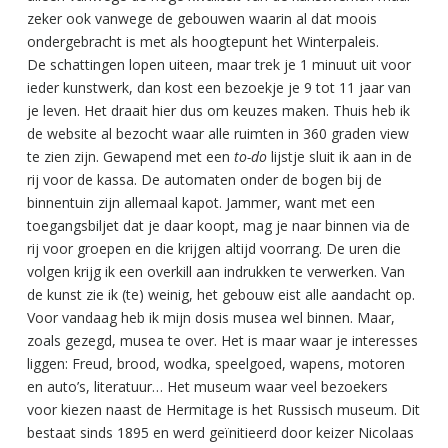
zeker ook vanwege de gebouwen waarin al dat moois
ondergebracht is met als hoogtepunt het Winterpaleis.
De schattingen lopen uiteen, maar trek je 1 minuut uit voor
ieder kunstwerk, dan kost een bezoekje je 9 tot 11 jaar van
je leven. Het draait hier dus om keuzes maken. Thuis heb ik
de website al bezocht waar alle ruimten in 360 graden view
te zien zijn. Gewapend met een
to-do
lijstje sluit ik aan in de
rij voor de kassa. De automaten onder de bogen bij de
binnentuin zijn allemaal kapot. Jammer, want met een
toegangsbiljet dat je daar koopt, mag je naar binnen via de
rij voor groepen en die krijgen altijd voorrang. De uren die
volgen krijg ik een overkill aan indrukken te verwerken. Van
de kunst zie ik (te) weinig, het gebouw eist alle aandacht op.
Voor vandaag heb ik mijn dosis musea wel binnen. Maar,
zoals gezegd, musea te over. Het is maar waar je interesses
liggen: Freud, brood, wodka, speelgoed, wapens, motoren
en auto’s, literatuur… Het museum waar veel bezoekers
voor kiezen naast de Hermitage is het Russisch museum. Dit
bestaat sinds 1895 en werd geïnitieerd door keizer Nicolaas