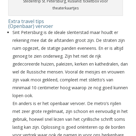
Stedentrip St. Petersburg, Rusland: ticketbox voor
theaterkaartjes
Extra travel tips
(Openbaar) vervoer
Sint Petersburg is de ideale slenterstad maar houdt er
rekening mee dat de afstanden groot zijn. De straten zijn
ruim opgezet, de statige panden eveneens. En er is altijd
genoeg te zien onderweg. Zijn het niet de rijk
gedecoreerde huizen, paleizen, kerken en kathedralen, dan
wel de Russische mensen. Vooral de meisjes en vrouwen
zijn vaak mooi gekleed, compleet met stiletto’s van
minimaal 10 centimeter hoog waarop ze nog goed kunnen
lopen ook.
En anders is er het openbaar vervoer. De metro’s rijden
met zeer grote regelmaat, zijn schoon en eenvoudig in het
gebruik, hoewel snel lezen van het cyrillische schrift soms
lastig kan zijn. Oplossing is goed oriënteren op de borden
voor vertrek waar ook de namen in voor ons herkenbare