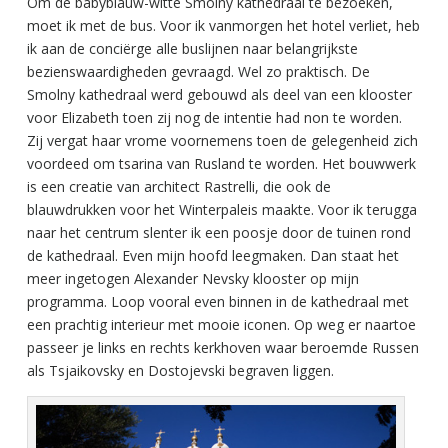
Om de babyblauw-witte Smolny kathedraal te bezoeken,
moet ik met de bus. Voor ik vanmorgen het hotel verliet, heb
ik aan de conciërge alle buslijnen naar belangrijkste
bezienswaardigheden gevraagd. Wel zo praktisch. De
Smolny kathedraal werd gebouwd als deel van een klooster
voor Elizabeth toen zij nog de intentie had non te worden.
Zij vergat haar vrome voornemens toen de gelegenheid zich
voordeed om tsarina van Rusland te worden. Het bouwwerk
is een creatie van architect Rastrelli, die ook de
blauwdrukken voor het Winterpaleis maakte. Voor ik terugga
naar het centrum slenter ik een poosje door de tuinen rond
de kathedraal. Even mijn hoofd leegmaken. Dan staat het
meer ingetogen Alexander Nevsky klooster op mijn
programma. Loop vooral even binnen in de kathedraal met
een prachtig interieur met mooie iconen. Op weg er naartoe
passeer je links en rechts kerkhoven waar beroemde Russen
als Tsjaikovsky en Dostojevski begraven liggen.