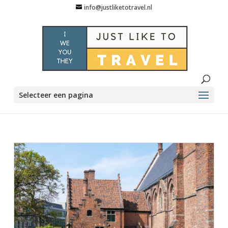
info@justliketotravel.nl
Selecteer een pagina