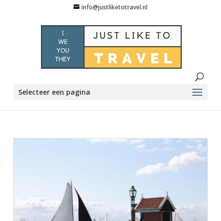
info@justliketotravel.nl
Selecteer een pagina