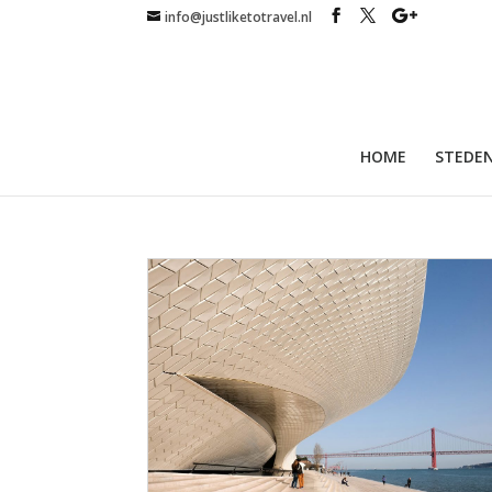
info@justliketotravel.nl
HOME
STEDEN