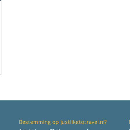
Bestemming op justliketotravel.nl?