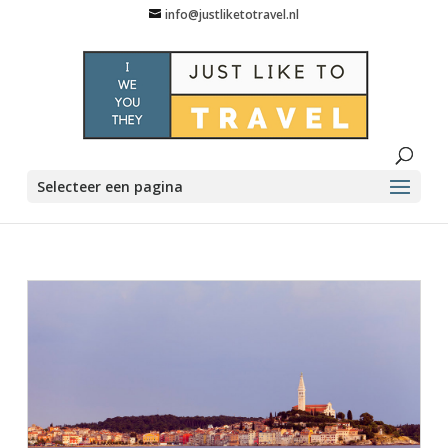
info@justliketotravel.nl
Selecteer een pagina