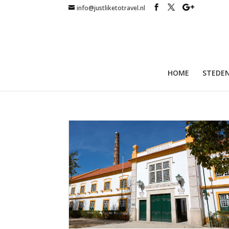
info@justliketotravel.nl
HOME
STEDEN