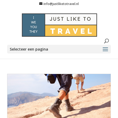
info@justliketotravel.nl
Selecteer een pagina