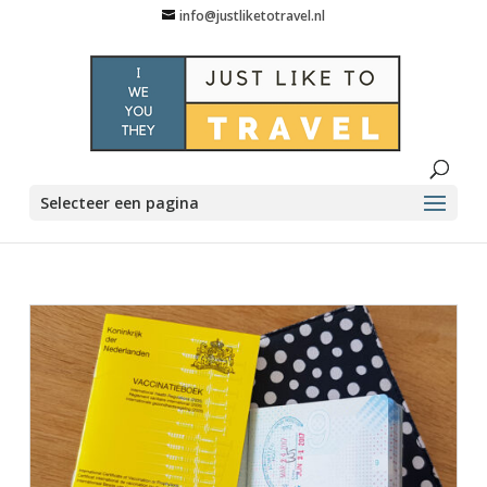
info@justliketotravel.nl
Selecteer een pagina