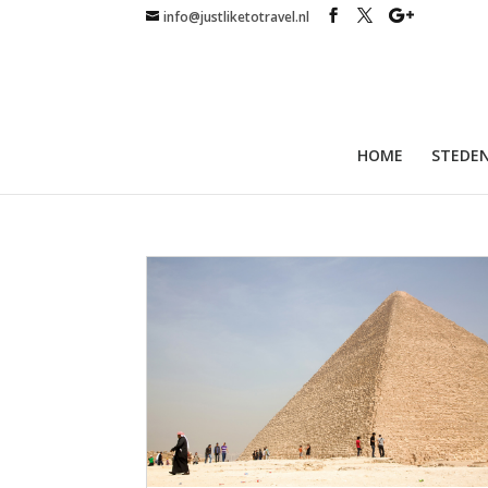
info@justliketotravel.nl
HOME
STEDEN