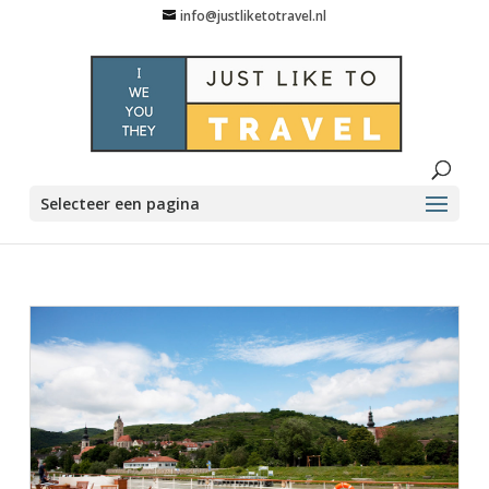
info@justliketotravel.nl
Selecteer een pagina