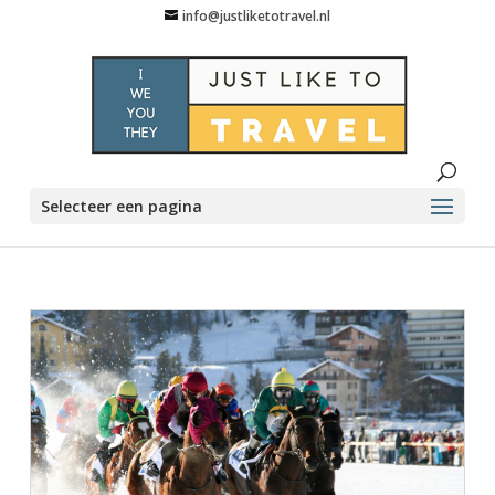
info@justliketotravel.nl
Selecteer een pagina