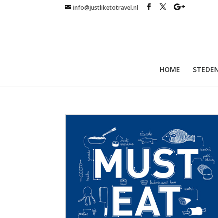
info@justliketotravel.nl
HOME
STEDEN