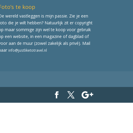
Foto’s te koop
De wereld vastleggen is mijn passie. Zie je een
foto die je wilt hebben? Natuurlijk zit er copyright
op maar sommige zijn wel te koop voor gebruik
op een website, in een magazine of dagblad of
voor aan de muur (zowel zakelijk als privé). Mail
naar
info@justliketotravel.nl