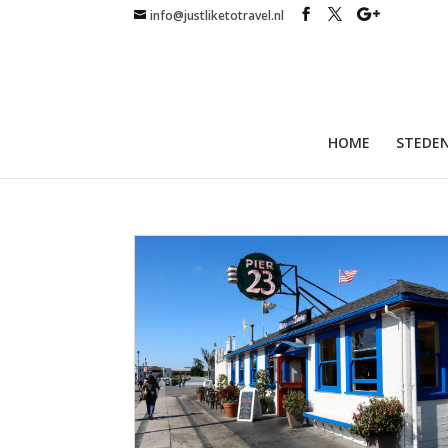
info@justliketotravel.nl
HOME
STEDEN